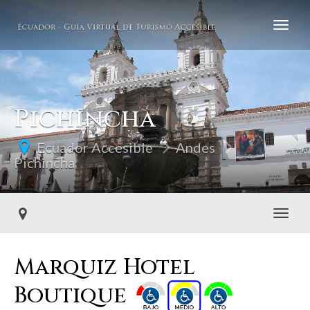
Pichincha
Ecuador Accesible
Andes
Pichincha
Toggl
Marquiz Hotel
Boutique