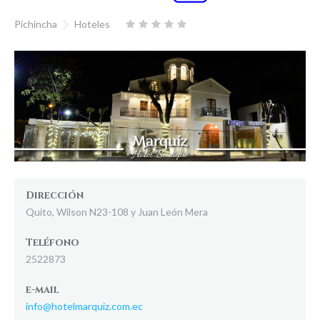
Pichincha
Hoteles
Dirección
Quito, Wilson N23-108 y Juan León Mera
Teléfono
2522873
e-mail
info@hotelmarquiz.com.ec