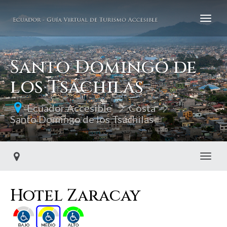
Santo Domingo de
los Tsáchilas
Ecuador Accesible
Costa
Santo Domingo de los Tsáchilas
Toggl
Hotel Zaracay