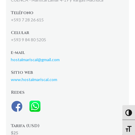
Teléfono
+593 7 28 26 615
Celular
+593 9 84 80 5205
e-mail
hostalmariscal@gmail.com
Sitio web
www.hostalmariscal.com
Redes
Altern
Tarifa (USD)
Altern
$25