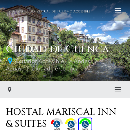
Ciudad de Cuenca
Ecuador Accesible
Andes
Azuay
Ciudad de Cuenca
Toggl
HOSTAL MARISCAL INN
& SUITES