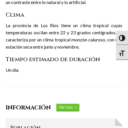
un contraste entre lo natural y lo artificial.
Clima
La provincia de Los Ríos tiene un clima tropical cuyas
temperaturas oscilan entre 22 y 23 grados centígrados. Se
Altern
caracteriza por un clima tropical monzón caluroso, con una
estación seca entre junio y noviembre.
Altern
Tiempo estimado de duración
Un día.
INFORMACIÓN
Ver más
Población