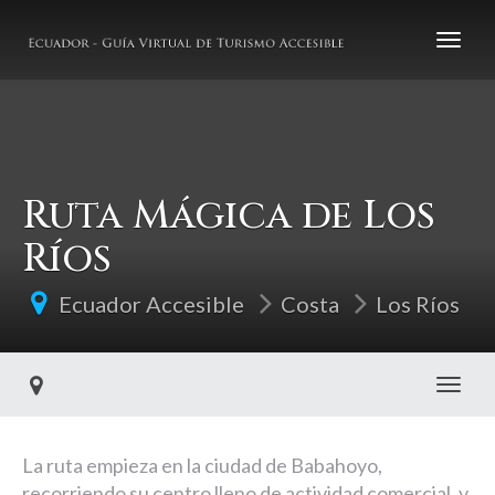
Ruta Mágica de Los
Ríos
Ecuador Accesible
Costa
Los Ríos
Toggl
La ruta empieza en la ciudad de Babahoyo,
recorriendo su centro lleno de actividad comercial, y