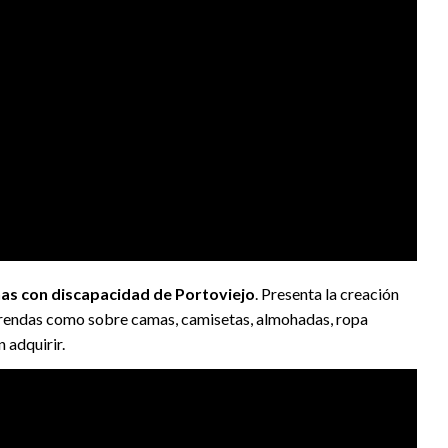
nas con discapacidad de Portoviejo
. Presenta la creación
e prendas como sobre camas, camisetas, almohadas, ropa
n adquirir.