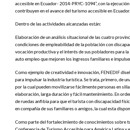
accesible en Ecuador- 2014-PRYC-1094”, con la ejecución 
contribuyen en el avance del turismo accesible en Ecuador
Dentro de las actividades alcanzadas están:
Elaboración de un análisis situacional de las cuatro provinc
condiciones de empleabilidad de la población con discapaci
vocación productiva y el interés de sus pobladores para l
auto empleo que mejoren los ingresos familiares e impulsen 
Como ejemplo de creatividad e innovación, FENEDIF diseñ
para impulsar la industria turística. Se trata, primero, de
por la cual pueden movilizarse fácilmente personas en silla
elaboración, larga duración y fácil mantenimiento. En ord
de ruedas anfibia para que el turista con discapacidad físi
en compañía de sus familiares o amigos, la cual esta disponi
Como parte del fortalecimiento de conocimientos sobre turi
Conferencia de Turismo Accesible para América Latina y el 