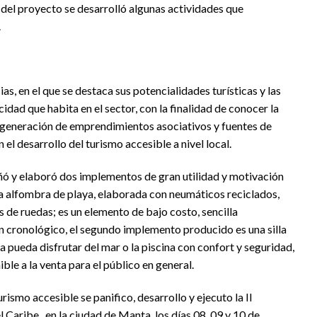
del proyecto se desarrolló algunas actividades que
.
ias, en el que se destaca sus potencialidades turísticas y las
dad que habita en el sector, con la finalidad de conocer la
a generación de emprendimientos asociativos y fuentes de
el desarrollo del turismo accesible a nivel local.
ó y elaboró dos implementos de gran utilidad y motivación
 una alfombra de playa, elaborada con neumáticos reciclados,
s de ruedas; es un elemento de bajo costo, sencilla
en cronológico, el segundo implemento producido es una silla
ca pueda disfrutar del mar o la piscina con confort y seguridad,
ble a la venta para el público en general.
smo accesible se panifico, desarrollo y ejecuto la II
Caribe, en la ciudad de Manta, los días 08, 09 y 10 de