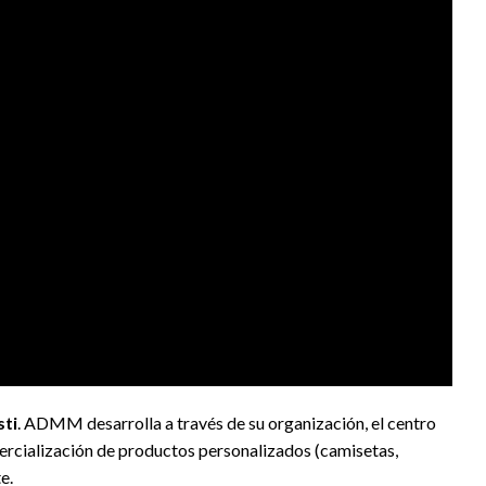
sti
. ADMM desarrolla a través de su organización, el centro
omercialización de productos personalizados (camisetas,
te.