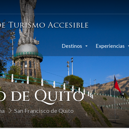
Destinos
Experiencias
o de Quito
ha
San Francisco de Quito