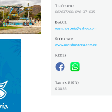
Teléfono
062637200/ 0961371035
e-mail
oasis.hosteria@yahoo.com
Sitio web
www.oasishosteria.com.ec
Redes
Tarifa (USD)
$ 30,83