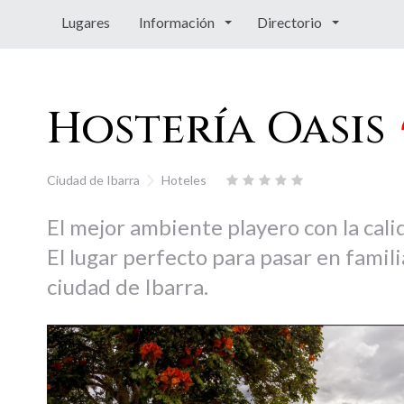
Lugares
Información
Directorio
Hostería Oasis
Ciudad de Ibarra
Hoteles
El mejor ambiente playero con la cali
El lugar perfecto para pasar en famili
ciudad de Ibarra.