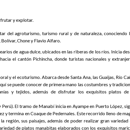
frutar y explotar.
utar del agroturismo, turismo rural y de naturaleza, conociendo 
Bolívar, Chone y Flavio Alfaro.
arios de agua dulce, ubicados en las riberas de los ríos. Inicia de
hacia el cantón Pichincha, donde turistas nacionales y extranje
n oral y el ecoturismo. Abarca desde Santa Ana, las Guaijas, Río Ca
Aquí se puede conocer de primera mano las costumbres y tradicio
nías y tejidos, además de disfrutar los exquisitos platos de
y Perú). El tramo de Manabí inicia en Ayampe en Puerto López, si
ez y termina en Coaque de Pedernales. Este recorrido lleno de ma
 la región, sus paisajes, además de poder realizar gran variedad
variedad de platos manabitas elaborados con los exquisitos mari