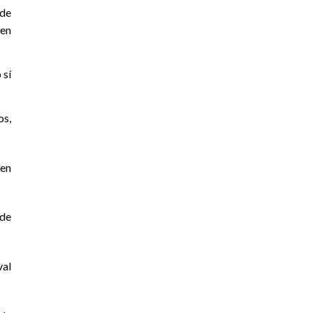
 de
 en
 sí
os,
 en
 de
val