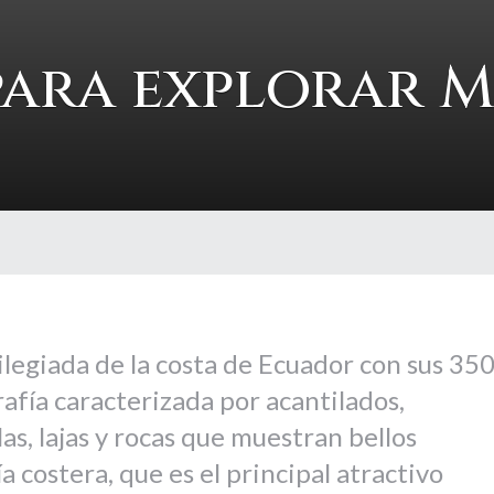
para explorar 
ilegiada de la costa de Ecuador con sus 35
afía caracterizada por acantilados,
las, lajas y rocas que muestran bellos
a costera, que es el principal atractivo