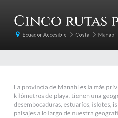
Cinco rutas 
Ecuador Accesible
Costa
Manabí
La provincia de Manabí es la más priv
kilómetros de playa, tienen una geogr
desembocaduras, estuarios, islotes, is
paisajes a lo largo de nuestra geografí