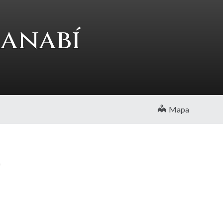
Manabí
Mapa
0