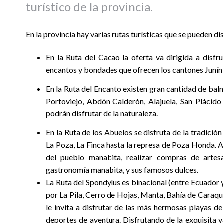
turístico de la provincia.
En la provincia hay varias rutas turísticas que se pueden dis
En la Ruta del Cacao la oferta va dirigida a disfr
encantos y bondades que ofrecen los cantones Junín, 
En la Ruta del Encanto existen gran cantidad de balne
Portoviejo, Abdón Calderón, Alajuela, San Plácido 
podrán disfrutar de la naturaleza.
En la Ruta de los Abuelos se disfruta de la tradició
La Poza, La Finca hasta la represa de Poza Honda. 
del pueblo manabita, realizar compras de artesa
gastronomía manabita, y sus famosos dulces.
La Ruta del Spondylus es binacional (entre Ecuador 
por La Pila, Cerro de Hojas, Manta, Bahía de Caraqu
le invita a disfrutar de las más hermosas playas de
deportes de aventura. Disfrutando de la exquisita 