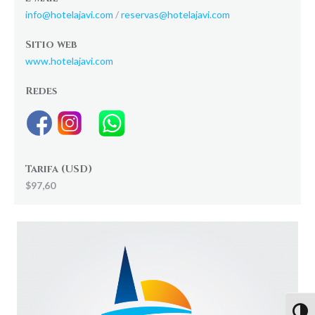
info@hotelajavi.com
/
reservas@hotelajavi.com
Sitio web
www.hotelajavi.com
Redes
Tarifa (USD)
$97,60
Altern