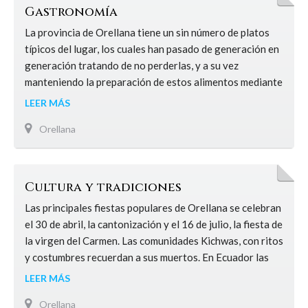
Gastronomía
La provincia de Orellana tiene un sin número de platos
típicos del lugar, los cuales han pasado de generación en
generación tratando de no perderlas, y a su vez
manteniendo la preparación de estos alimentos mediante
cultivo natural. Maito de Pescado: Es un pescado
LEER MÁS
adobado con sal, ajo y pimienta, envuelto y amarrado en
Orellana
las hojas de plátano. El atado…
Ver más
Gastronomía
Cultura y tradiciones
Las principales fiestas populares de Orellana se celebran
el 30 de abril, la cantonización y el 16 de julio, la fiesta de
la virgen del Carmen. Las comunidades Kichwas, con ritos
y costumbres recuerdan a sus muertos. En Ecuador las
costumbres ancestrales de los indígenas en el día de los
LEER MÁS
difuntos se resisten a desaparecer. Ritos, oraciones y la
Orellana
colocación…
Ver más
Cultura y tradiciones