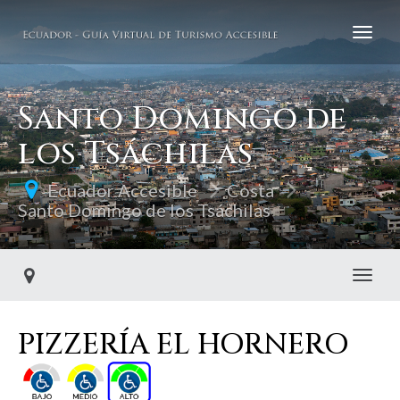
Santo Domingo de
los Tsáchilas
Ecuador Accesible
Costa
Santo Domingo de los Tsáchilas
Toggl
PIZZERÍA EL HORNERO