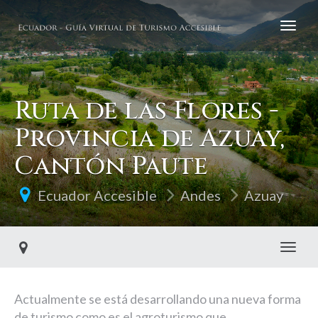
Ruta de las Flores -
Provincia de Azuay,
Cantón Paute
Ecuador Accesible
Andes
Azuay
Toggl
Actualmente se está desarrollando una nueva forma
de turismo como es el agroturismo que