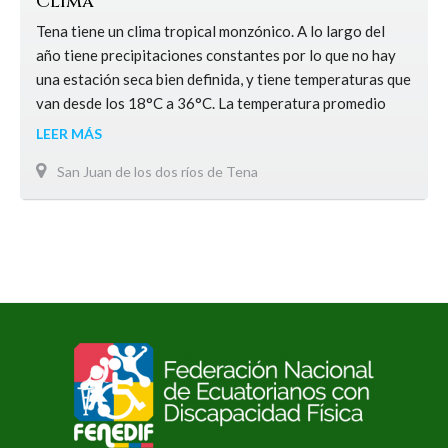
Clima
Tena tiene un clima tropical monzónico. A lo largo del
año tiene precipitaciones constantes por lo que no hay
una estación seca bien definida, y tiene temperaturas que
van desde los 18°C a 36°C. La temperatura promedio
anual es 23°C. Debido a que las estaciones del año no
LEER MÁS
son sensibles en la zona ecuatorial, tiene exclusivamente
San Juan de los dos ríos de Tena
dos estaciones.