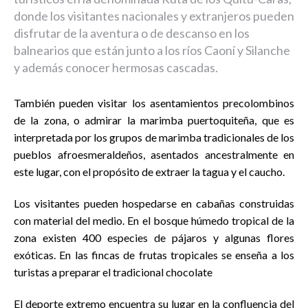
donde los visitantes nacionales y extranjeros pueden
disfrutar de la aventura o de descanso en los
balnearios que están junto a los ríos Caoní y Silanche
y además conocer hermosas cascadas.
También pueden visitar los asentamientos precolombinos
de la zona, o admirar la marimba puertoquiteña, que es
interpretada por los grupos de marimba tradicionales de los
pueblos afroesmeraldeños, asentados ancestralmente en
este lugar, con el propósito de extraer la tagua y el caucho.
Los visitantes pueden hospedarse en cabañas construidas
con material del medio. En el bosque húmedo tropical de la
zona existen 400 especies de pájaros y algunas flores
exóticas. En las fincas de frutas tropicales se enseña a los
turistas a preparar el tradicional chocolate
El deporte extremo encuentra su lugar en la confluencia del