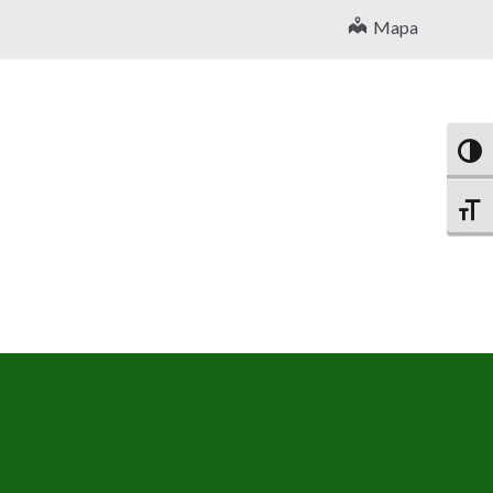
Mapa
Altern
Altern