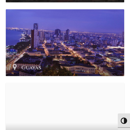
Guayas
Altern