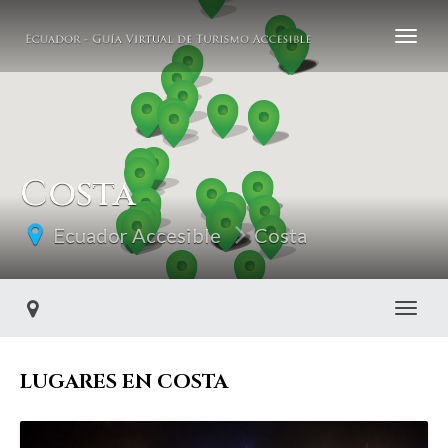
Costa
Ecuador Accesible
Costa
Toggl
LUGARES EN COSTA