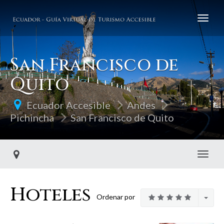
San Francisco de
Quito
Ecuador Accesible
Andes
Pichincha
San Francisco de Quito
Toggl
Hoteles
Ordenar por