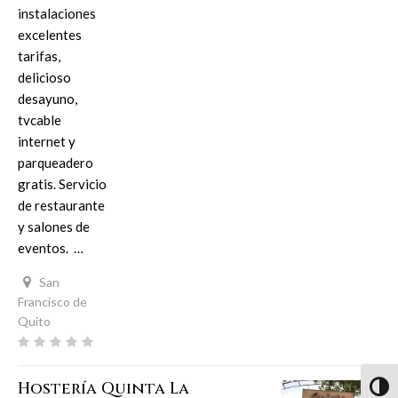
instalaciones
excelentes
tarifas,
delicioso
desayuno,
tvcable
internet y
parqueadero
gratis. Servicio
de restaurante
y salones de
eventos. …
San
Francisco de
Quito
Hostería Quinta La
Altern