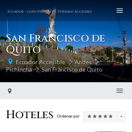
San Francisco de
Quito
Ecuador Accesible
Andes
Pichincha
San Francisco de Quito
Toggl
Hoteles
Ordenar por