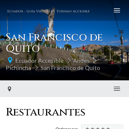
San Francisco de
Quito
Ecuador Accesible
Andes
Pichincha
San Francisco de Quito
Toggl
Restaurantes
Ordenar por