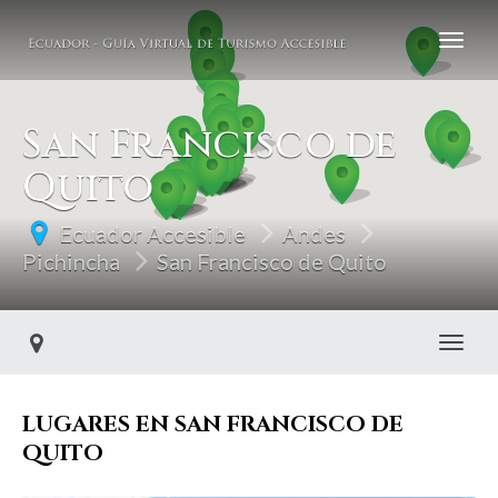
San Francisco de
Quito
Ecuador Accesible
Andes
Pichincha
San Francisco de Quito
Toggl
LUGARES EN SAN FRANCISCO DE
QUITO