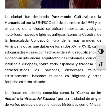
La ciudad fue declarada
Patrimonio Cultural de la
Humanidad
por la UNESCO el 1 de diciembre de 1999 y en
el centro de la ciudad se ubican importantes vestigios
históricos: museos e iglesias antiguas (como la Catedral de
la Inmaculada Concepción, una de la más grandes de
América, y otras que datan de los siglos XVI y XVII), calles
adoquinadas y casas con fachadas de estilo republicano que
Altern
evidencian influencias arquitectónicas coloniales, con clara
influencia europeas, sobre todo española y francesa. Son
Altern
característicos los balcones, cielorrasos tallados
artísticamente, balcones tallados en filigrana y otros
forjados en latón pintado.
La ciudad es además conocida como la
“Cuenca de los
Andes”
o la
“Atenas del Ecuador”
por ser la ciudad de origen
de varios poetas y personalidades históricas como Miguel