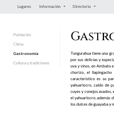
Lugares
Información
Directorio
Gastr
Población
Clima
Tungurahua tiene una gr
Gastronomía
por sus delicias y especi
Cultura y tradiciones
uva y vinos, en Ambato es 
chorizo, el llapingacho
característico es su pan
yahuarlocro, caldo de pa
cuyes y conejos asados, e
el yahuarlocro, además 
los dulces de guayaba y 