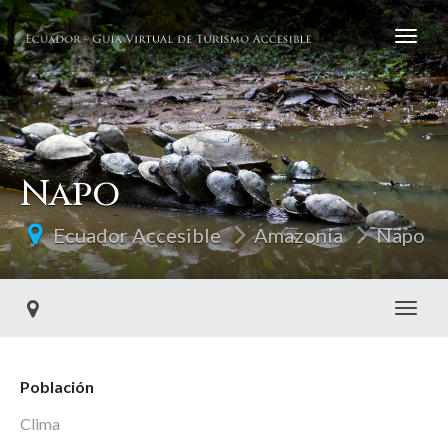
Napo
Ecuador Accesible
Amazonía
Napo
Toggl
Población
Clima