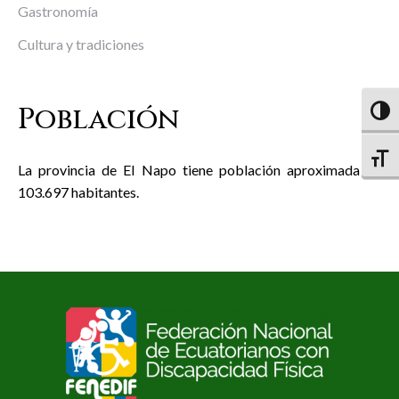
Gastronomía
Cultura y tradiciones
Población
Altern
Altern
La provincia de El Napo tiene población aproximada de
103.697 habitantes.