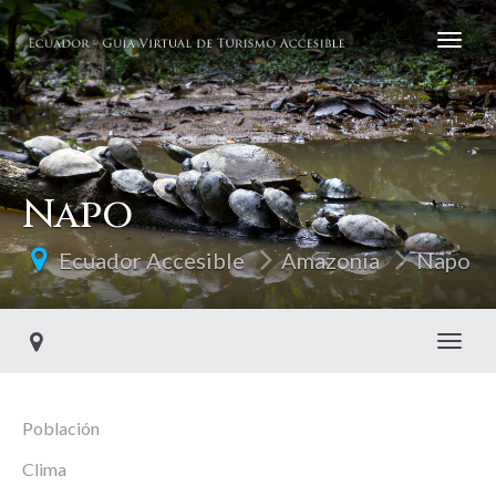
Napo
Ecuador Accesible
Amazonía
Napo
Toggl
Población
Clima