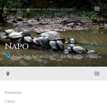
Napo
Ecuador Accesible
Amazonía
Napo
Toggl
Población
Clima