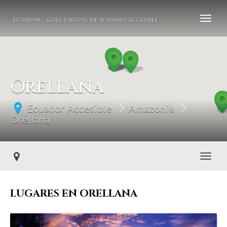
Orellana
Ecuador Accesible
Amazonía
Orellana
Toggl
LUGARES EN ORELLANA