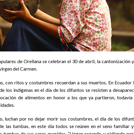
opulares de Orellana se celebran el 30 de abril, la cantonización y
a virgen del Carmen.
, con ritos y costumbres recuerdan a sus muertos. En Ecuador 
e los indígenas en el día de los difuntos se resisten a desaparec
olocación de alimentos en honor a los que ya partieron, todavía
idades.
, luchan por no dejar morir sus costumbres, el día de los difun
e las tumbas, en este día todos se reúnen en el seno familiar y
as tumbas de sus seres queridos. “Llegan rezando y pidiendo por