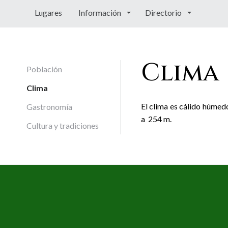
Lugares
Información
Directorio
Clima
Población
Clima
El clima es cálido húmedo
Gastronomía
a 254 m.
Cultura y tradiciones