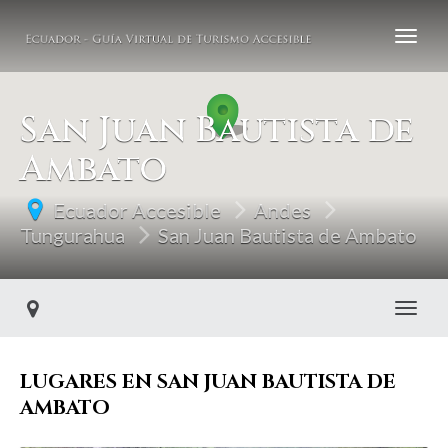
San Juan Bautista de
Ambato
Ecuador Accesible
Andes
Tungurahua
San Juan Bautista de Ambato
Toggl
LUGARES EN SAN JUAN BAUTISTA DE
AMBATO