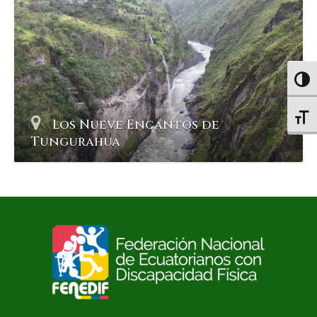
Altern
Altern
Los Nueve Encantos de
Tungurahua