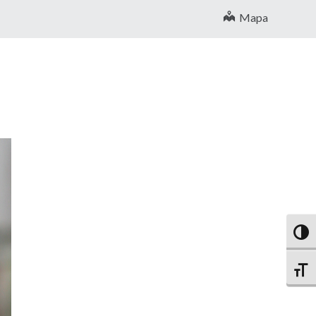
Mapa
Altern
Altern