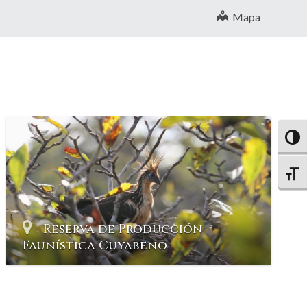
Mapa
Altern
Altern
Reserva de Producción
Faunística Cuyabeno