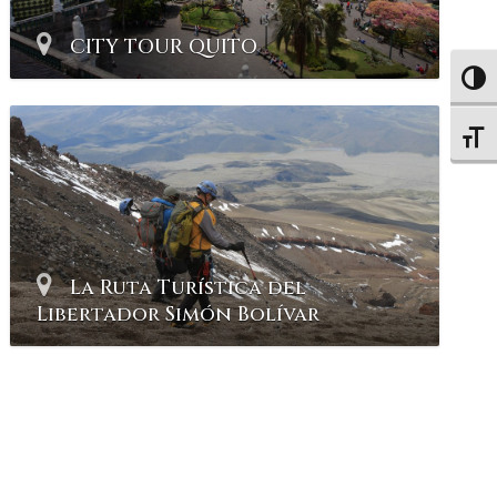
CITY TOUR QUITO
Altern
Altern
La Ruta Turística del
Libertador Simón Bolívar