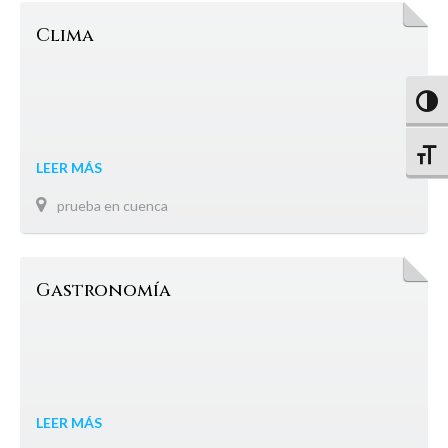
Clima
Altern
Altern
LEER MÁS
prueba en cuenca
Gastronomía
LEER MÁS