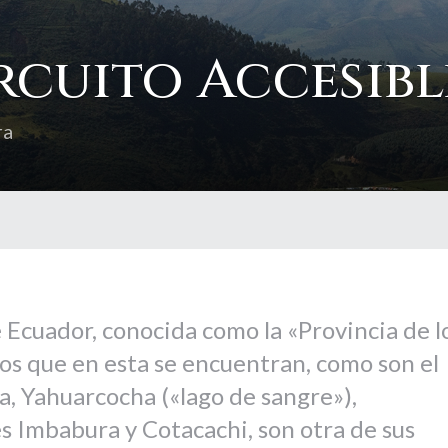
rcuito Accesibl
ra
e Ecuador, conocida como la «Provincia de l
gos que en esta se encuentran, como son el
ha, Yahuarcocha («lago de sangre»),
 Imbabura y Cotacachi, son otra de sus