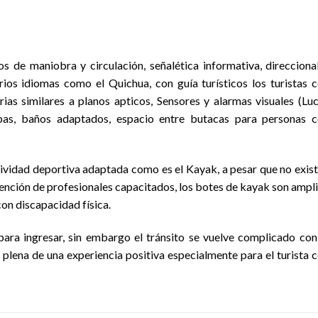
 de maniobra y circulación, señalética informativa, direcciona
arios idiomas como el Quichua, con guía turísticos los turistas 
ias similares a planos apticos, Sensores y alarmas visuales (Lu
mpas, baños adaptados, espacio entre butacas para personas 
tividad deportiva adaptada como es el Kayak, a pesar que no exis
tención de profesionales capacitados, los botes de kayak son ampl
on discapacidad física.
ara ingresar, sin embargo el tránsito se vuelve complicado con
 plena de una experiencia positiva especialmente para el turista 