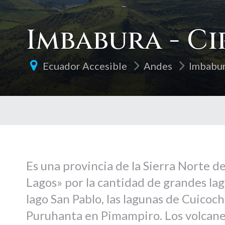
Imbabura - Ci
Ecuador Accesible
Andes
Imbabu
Es una provincia de la Sierra Norte d
Lagos» por la cantidad de grandes la
lago San Pablo, las lagunas de Cuicoc
Puruhanta en Pimampiro. Los volcanes