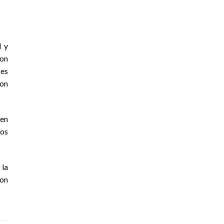
l y
con
ces
con
ten
ios
 la
con