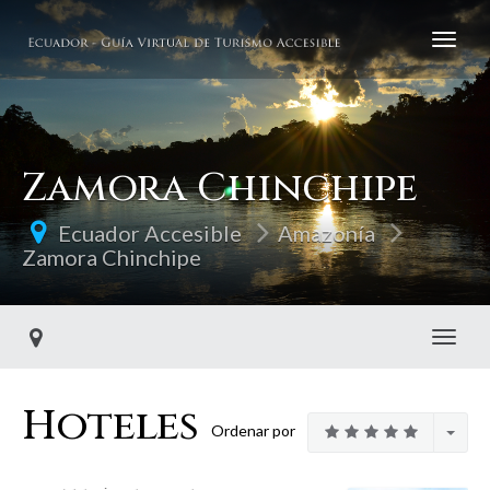
Zamora Chinchipe
Ecuador Accesible
Amazonía
Zamora Chinchipe
Toggl
Hoteles
Ordenar por