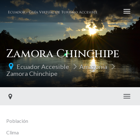
Zamora Chinchipe
Ecuador Accesible
Amazonía
Zamora Chinchipe
Toggl
Población
Clima