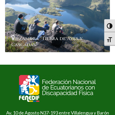
Altern
Zamora “Tierra de Aves y
Altern
Cascadas”
Av. 10 de Agosto N37-193 entre Villalengua y Barón