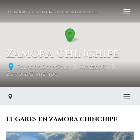
Zamora Chinchipe
Ecuador Accesible
Amazonía
Zamora Chinchipe
Toggl
LUGARES EN ZAMORA CHINCHIPE