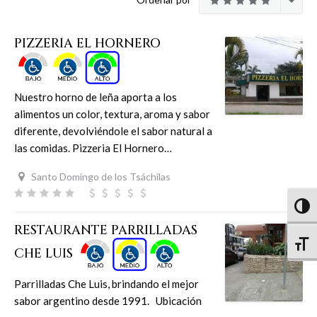
PIZZERÍA EL HORNERO
Nuestro horno de leña aporta a los
alimentos un color, textura, aroma y sabor
diferente, devolviéndole el sabor natural a
las comidas. Pizzeria El Hornero…
Santo Domingo de los Tsáchilas
Altern
RESTAURANTE PARRILLADAS
Altern
CHE LUIS
Parrilladas Che Luis, brindando el mejor
sabor argentino desde 1991. Ubicación