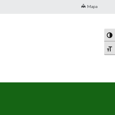
Mapa
Altern
Altern