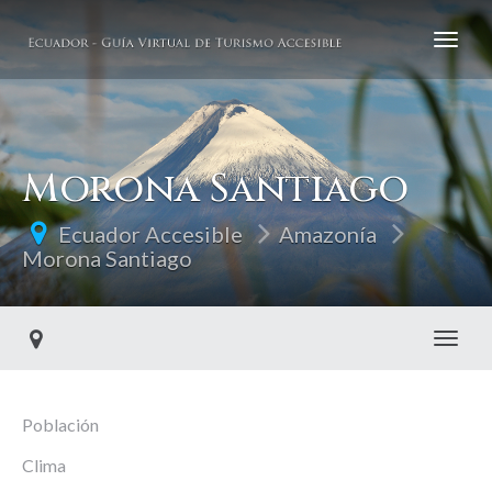
Morona Santiago
Ecuador Accesible
Amazonía
Morona Santiago
Toggl
Población
Clima