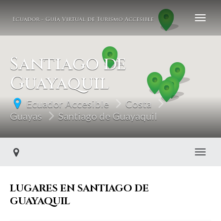
Santiago de
Guayaquil
Ecuador Accesible
Costa
Guayas
Santiago de Guayaquil
Toggl
LUGARES EN SANTIAGO DE
GUAYAQUIL