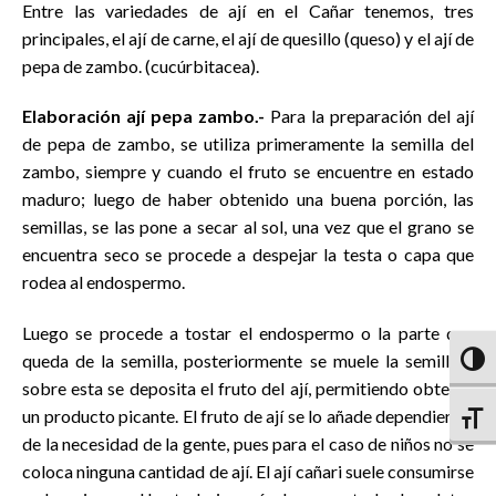
Entre las variedades de ají en el Cañar tenemos, tres
principales, el ají de carne, el ají de quesillo (queso) y el ají de
pepa de zambo. (cucúrbitacea).
Elaboración ají pepa zambo.-
Para la preparación del ají
de pepa de zambo, se utiliza primeramente la semilla del
zambo, siempre y cuando el fruto se encuentre en estado
maduro; luego de haber obtenido una buena porción, las
semillas, se las pone a secar al sol, una vez que el grano se
encuentra seco se procede a despejar la testa o capa que
rodea al endospermo.
Luego se procede a tostar el endospermo o la parte que
queda de la semilla, posteriormente se muele la semilla y
Altern
sobre esta se deposita el fruto del ají, permitiendo obtener
un producto picante. El fruto de ají se lo añade dependiendo
Altern
de la necesidad de la gente, pues para el caso de niños no se
coloca ninguna cantidad de ají. El ají cañari suele consumirse