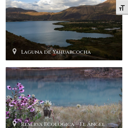
Altern
Laguna de Yahuarcocha
Reserva Ecológica – El Ángel