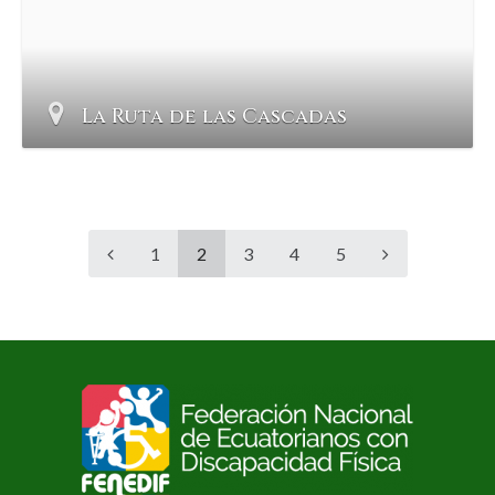
La Ruta de las Cascadas
1
2
3
4
5