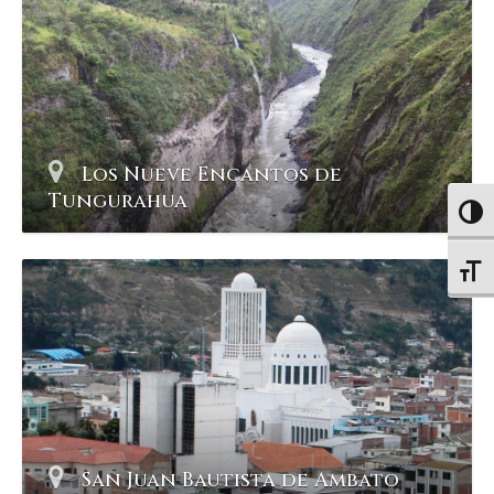
Los Nueve Encantos de
Tungurahua
Altern
Altern
San Juan Bautista de Ambato