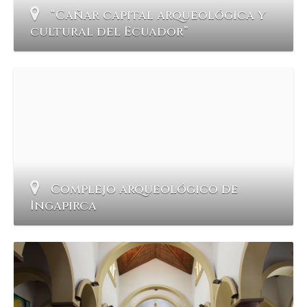
“Cañar capital arqueológica y
cultural del Ecuador”
Complejo arqueológico de
Ingapirca