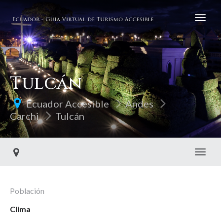
Tulcán
Ecuador Accesible
Andes
Carchi
Tulcán
Toggl
Población
Clima