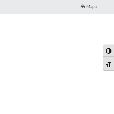
Mapa
Altern
Altern