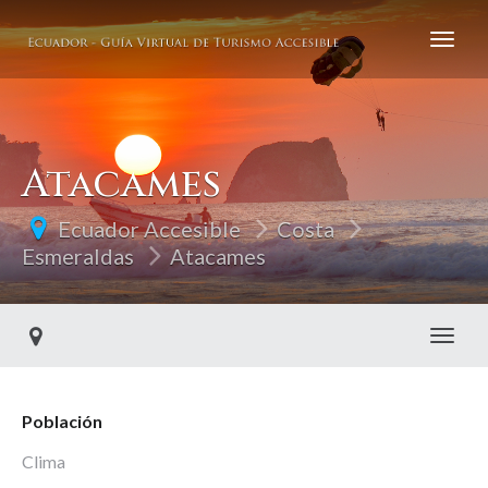
Atacames
Ecuador Accesible
Costa
Esmeraldas
Atacames
Toggl
Población
Clima