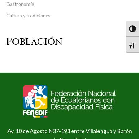
Gastronomía
Cultura y tradiciones
Altern
Población
Altern
Av. 10 de Agosto N37-193 entre Villalengua y Barón