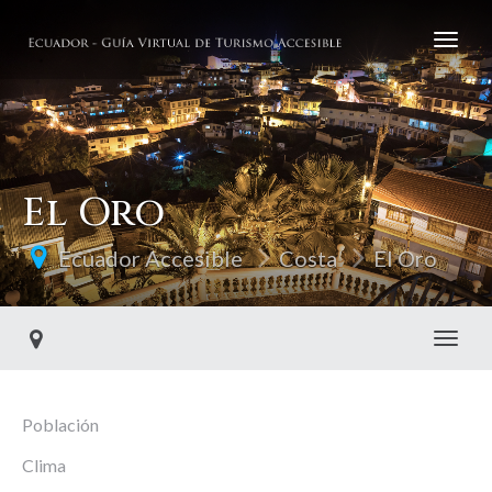
El Oro
Ecuador Accesible
Costa
El Oro
Toggl
Población
Clima