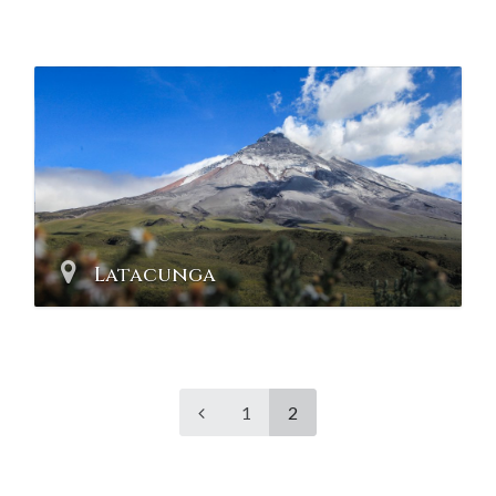
Latacunga
1
2